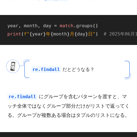
year
,
month
,
day
=
match
.
groups
(
)
print
(
f"
{
year
}
年
{
month
}
月
{
day
}
日"
)
# 2025年06月
だとどうなる？
re.findall
にグループを含むパターンを渡すと、マ
re.findall
ッチ全体ではなくグループ部分だけがリストで返ってく
る。グループが複数ある場合はタプルのリストになる。