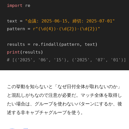
import
re
text
=
"会議: 2025-06-15, 締切: 2025-07-01"
pattern
=
r"(\d{4})-(\d{2})-(\d{2})"
results
=
re
.
findall
(
pattern
,
text
)
print
(
results
)
# [('2025', '06', '15'), ('2025', '07', '01')]
この挙動を知らないと「なぜ日付全体が取れないのか」
と混乱しがちなので注意が必要だ。マッチ全体を取得し
たい場合は、グループを使わないパターンにするか、後
述する非キャプチャグループを使う。