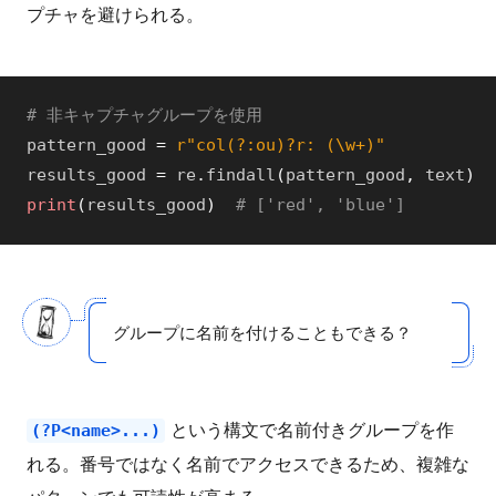
プチャを避けられる。
# 非キャプチャグループを使用
pattern_good
=
r"col(?:ou)?r: (\w+)"
results_good
=
re
.
findall
(
pattern_good
,
text
)
print
(
results_good
)
# ['red', 'blue']
グループに名前を付けることもできる？
という構文で名前付きグループを作
(?P<name>...)
れる。番号ではなく名前でアクセスできるため、複雑な