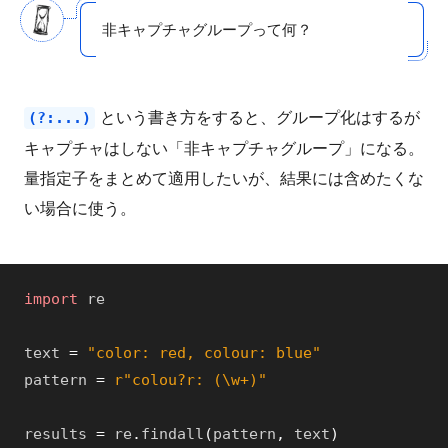
非キャプチャグループって何？
という書き方をすると、グループ化はするが
(?:...)
キャプチャはしない「非キャプチャグループ」になる。
量指定子をまとめて適用したいが、結果には含めたくな
い場合に使う。
import
re
text
=
"color: red, colour: blue"
pattern
=
r"colou?r: (\w+)"
results
=
re
.
findall
(
pattern
,
text
)