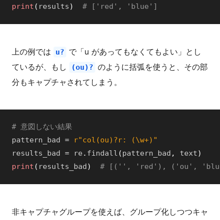
print
(
results
)
# ['red', 'blue']
上の例では
で「u があってもなくてもよい」とし
u?
ているが、もし
のように括弧を使うと、その部
(ou)?
分もキャプチャされてしまう。
# 意図しない結果
pattern_bad
=
r"col(ou)?r: (\w+)"
results_bad
=
re
.
findall
(
pattern_bad
,
text
)
print
(
results_bad
)
# [('', 'red'), ('ou', 'blu
非キャプチャグループを使えば、グループ化しつつキャ