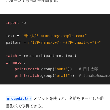
パターンでも可読性が高まる。
import
re
text
=
"田中太郎 <tanaka@example.com>"
pattern
=
r"(?P<name>.+?) <(?P<email>.+?)>"
match
=
re
.
search
(
pattern
,
text
)
if
match
:
print
(
match
.
group
(
"name"
)
)
# 田中太郎
print
(
match
.
group
(
"email"
)
)
# tanaka@examp
メソッドを使うと、名前をキーとした辞
groupdict()
書形式で取得できる。