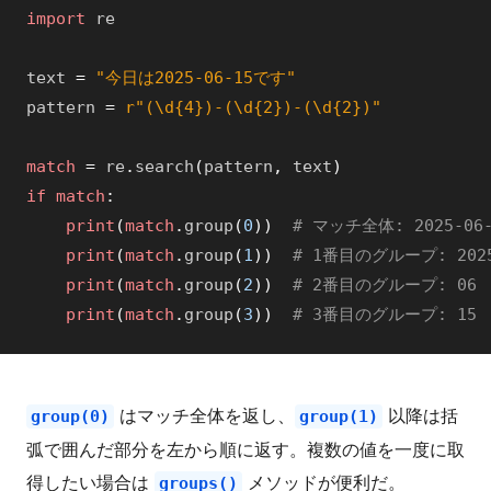
import
re
text
=
"今日は2025-06-15です"
pattern
=
r"(\d{4})-(\d{2})-(\d{2})"
match
=
re
.
search
(
pattern
,
text
)
if
match
:
print
(
match
.
group
(
0
)
)
# マッチ全体: 2025-06-
print
(
match
.
group
(
1
)
)
# 1番目のグループ: 202
print
(
match
.
group
(
2
)
)
# 2番目のグループ: 06
print
(
match
.
group
(
3
)
)
# 3番目のグループ: 15
はマッチ全体を返し、
以降は括
group(0)
group(1)
弧で囲んだ部分を左から順に返す。複数の値を一度に取
得したい場合は
メソッドが便利だ。
groups()