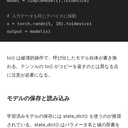
model
=
SimpleModel
(
)
.
to
(
device
)
# 入力データも同じデバイスに移動
x
=
torch
.
randn
(
5
,
10
)
.
to
(
device
)
output
=
model
(
x
)
to() は破壊的操作で、呼び出したモデル自体が書き換
わる。テンソルの to() がコピーを返すのとは異なる点
に注意が必要になる。
モデルの保存と読み込み
学習済みモデルの保存には state_dict() を使うのが推奨
されている。state_dict() はパラメータ名と値の辞書を