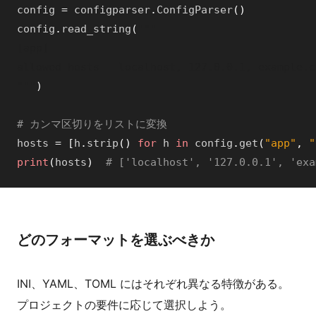
config
=
configparser
.
ConfigParser
(
)
config
.
read_string
(
"""

[app]

allowed_hosts = localhost, 127.0.0.1, example.co
"""
)
# カンマ区切りをリストに変換
hosts
=
[
h
.
strip
(
)
for
h
in
config
.
get
(
"app"
,
"
print
(
hosts
)
# ['localhost', '127.0.0.1', 'exa
どのフォーマットを選ぶべきか
INI、YAML、TOML にはそれぞれ異なる特徴がある。
プロジェクトの要件に応じて選択しよう。