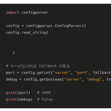
import
configparser
config
=
configparser
.
ConfigParser
(
)
config
.
read_string
(
"""

[server]

host = localhost

"""
)
# キーがなければ fallback が返る
port
=
config
.
getint
(
"server"
,
"port"
,
fallback
debug
=
config
.
getboolean
(
"server"
,
"debug"
,
fa
print
(
port
)
# 3000
print
(
debug
)
# False