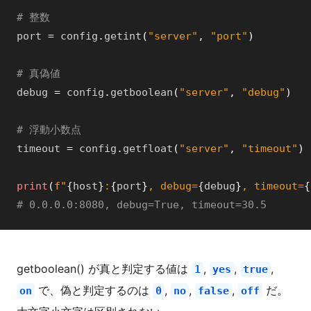
# 整数
port
=
config
.
getint
(
"server"
,
"port"
)
# 真偽値
debug
=
config
.
getboolean
(
"server"
,
"debug"
)
# 浮動小数点
timeout
=
config
.
getfloat
(
"server"
,
"timeout"
)
print
(
f"
{
host
}
:
{
port
}
, debug=
{
debug
}
, timeout=
{
# 0.0.0.0:8080, debug=True, timeout=30.5
getboolean() が真と判定する値は
,
,
,
1
yes
true
で、偽と判定するのは
,
,
,
だ。
on
0
no
false
off