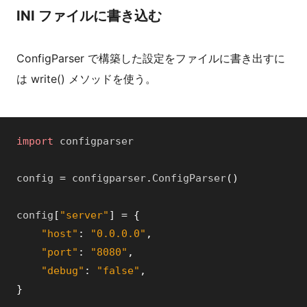
INI ファイルに書き込む
ConfigParser で構築した設定をファイルに書き出すに
は write() メソッドを使う。
import
configparser
config
=
configparser
.
ConfigParser
(
)
config
[
"server"
]
=
{
"host"
:
"0.0.0.0"
,
"port"
:
"8080"
,
"debug"
:
"false"
,
}