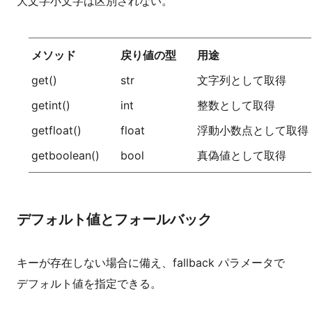
大文字小文字は区別されない。
メソッド
戻り値の型
用途
get()
str
文字列として取得
getint()
int
整数として取得
getfloat()
float
浮動小数点として取得
getboolean()
bool
真偽値として取得
デフォルト値とフォールバック
キーが存在しない場合に備え、fallback パラメータで
デフォルト値を指定できる。