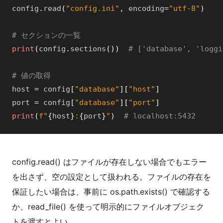
config
.
read
(
"config.ini"
,
encoding
=
"utf-8"
)
# セクションの一覧
print
(
config
.
sections
(
)
)
# ['database', 'loggi
# 値の取得
host
=
config
[
"database"
]
[
"host"
]
port
=
config
[
"database"
]
[
"port"
]
print
(
f"
{
host
}
:
{
port
}
"
)
# localhost:5432
config.read() はファイルが存在しない場合でもエラー
を出さず、空の設定として扱われる。ファイルの存在を
保証したい場合は、事前に os.path.exists() で確認する
か、read_file() を使って明示的にファイルオブジェク
トを渡すとよい。