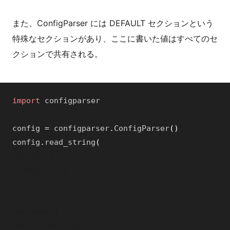
また、ConfigParser には DEFAULT セクションという
特殊なセクションがあり、ここに書いた値はすべてのセ
クションで共有される。
import
configparser
config
=
configparser
.
ConfigParser
(
)
config
.
read_string
(
"""

[DEFAULT]

timeout = 30

retry = 3

[database]

host = localhost
