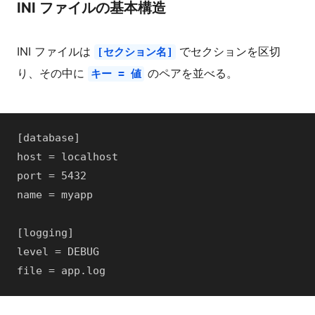
INI ファイルの基本構造
INI ファイルは
でセクションを区切
[セクション名]
り、その中に
のペアを並べる。
キー = 値
[database]

host = localhost

port = 5432

name = myapp

[logging]

level = DEBUG

file = app.log