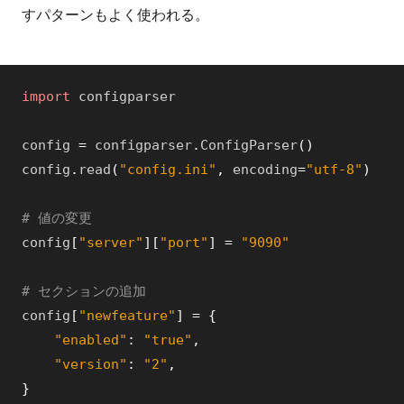
すパターンもよく使われる。
import
configparser
config
=
configparser
.
ConfigParser
(
)
config
.
read
(
"config.ini"
,
encoding
=
"utf-8"
)
# 値の変更
config
[
"server"
]
[
"port"
]
=
"9090"
# セクションの追加
config
[
"newfeature"
]
=
{
"enabled"
:
"true"
,
"version"
:
"2"
,
}