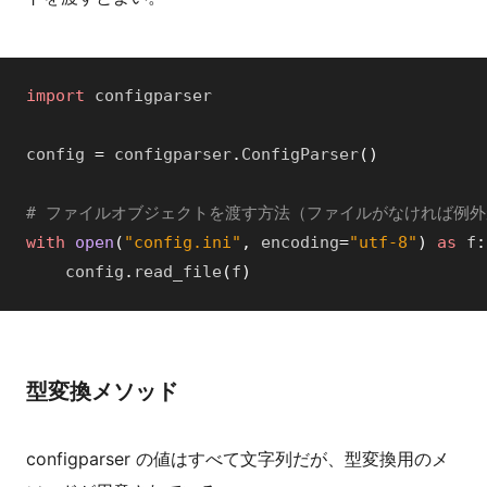
import
configparser
config
=
configparser
.
ConfigParser
(
)
# ファイルオブジェクトを渡す方法（ファイルがなければ例
with
open
(
"config.ini"
,
encoding
=
"utf-8"
)
as
f
:
config
.
read_file
(
f
)
型変換メソッド
configparser の値はすべて文字列だが、型変換用のメ