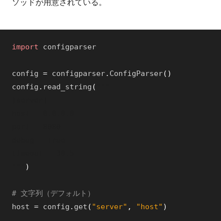
ソッドが用意されている。
import
configparser
config
=
configparser
.
ConfigParser
(
)
config
.
read_string
(
"""

[server]

host = 0.0.0.0

port = 8080

debug = true

timeout = 30.5

"""
)
# 文字列（デフォルト）
host
=
config
.
get
(
"server"
,
"host"
)