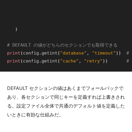
[cache]

host = redis-server

"""
)
# DEFAULT の値がどちらのセクションでも取得できる
print
(
config
.
getint
(
"database"
,
"timeout"
)
)
# 
print
(
config
.
getint
(
"cache"
,
"retry"
)
)
# 
DEFAULT セクションの値はあくまでフォールバックで
あり、各セクションで同じキーを定義すれば上書きされ
る。設定ファイル全体で共通のデフォルト値を定義した
いときに有効な仕組みだ。