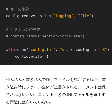
# キーの削除
config
.
remove_option
(
"logging"
,
"file"
)
# セクションの削除
# config.remove_section("obsolete")
with
open
(
"config.ini"
,
"w"
,
encoding
=
"utf-8"
)
config
.
write
(
f
)
読み込みと書き込みで同じファイルを指定する場合、書
き込み時にファイル全体が上書きされる。コメントは保
持されないため、コメント付きの INI ファイルを編集す
る用途には向いていない。