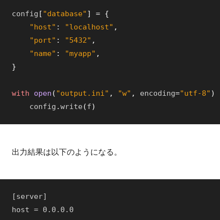
config
[
"database"
]
=
{
"host"
:
"localhost"
,
"port"
:
"5432"
,
"name"
:
"myapp"
,
}
with
open
(
"output.ini"
,
"w"
,
encoding
=
"utf-8"
)
config
.
write
(
f
)
出力結果は以下のようになる。
[server]

host = 0.0.0.0
