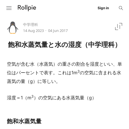
Sign in
中学理科
14 Aug 2023
04 Jun 2017
•
飽和水蒸気量と水の湿度（中学理科）
空気が含む水（水蒸気）の重さの割合を湿度といい、単
3
位はパーセントで表す。これは1m
の空気に含まれる水
蒸気の量（g）に等しい。
3
湿度＝1（m
）の空気にある水蒸気量（g）
飽和水蒸気量