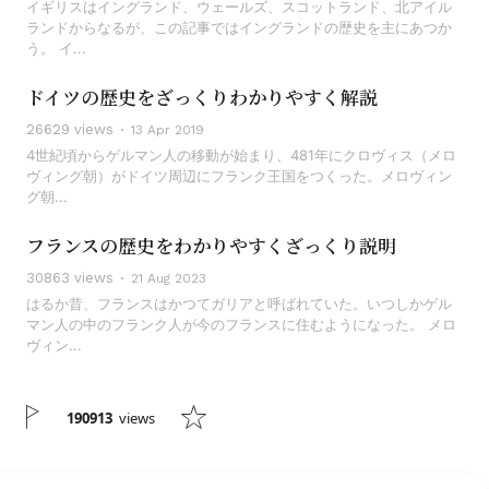
イギリスはイングランド、ウェールズ、スコットランド、北アイル
ランドからなるが、この記事ではイングランドの歴史を主にあつか
う。 イ...
ドイツの歴史をざっくりわかりやすく解説
26629 views
13 Apr 2019
4世紀頃からゲルマン人の移動が始まり、481年にクロヴィス（メロ
ヴィング朝）がドイツ周辺にフランク王国をつくった。メロヴィン
グ朝...
フランスの歴史をわかりやすくざっくり説明
30863 views
21 Aug 2023
はるか昔、フランスはかつてガリアと呼ばれていた。いつしかゲル
マン人の中のフランク人が今のフランスに住むようになった。 メロ
ヴィン...
190913
views