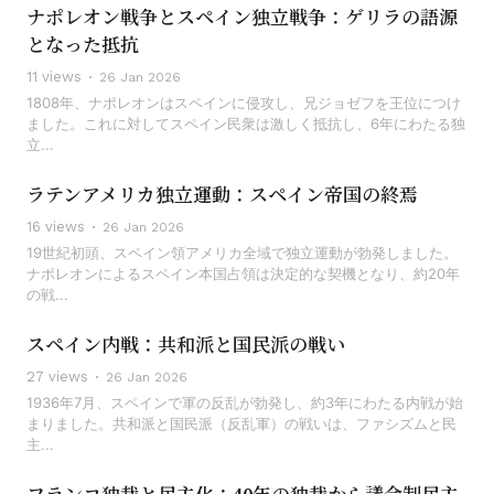
ナポレオン戦争とスペイン独立戦争：ゲリラの語源
となった抵抗
11 views
26 Jan 2026
1808年、ナポレオンはスペインに侵攻し、兄ジョゼフを王位につけ
ました。これに対してスペイン民衆は激しく抵抗し、6年にわたる独
立...
ラテンアメリカ独立運動：スペイン帝国の終焉
16 views
26 Jan 2026
19世紀初頭、スペイン領アメリカ全域で独立運動が勃発しました。
ナポレオンによるスペイン本国占領は決定的な契機となり、約20年
の戦...
スペイン内戦：共和派と国民派の戦い
27 views
26 Jan 2026
1936年7月、スペインで軍の反乱が勃発し、約3年にわたる内戦が始
まりました。共和派と国民派（反乱軍）の戦いは、ファシズムと民
主...