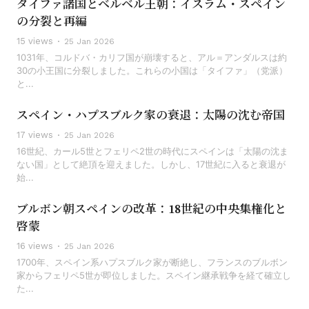
タイファ諸国とベルベル王朝：イスラム・スペイン
の分裂と再編
15 views
25 Jan 2026
1031年、コルドバ・カリフ国が崩壊すると、アル＝アンダルスは約
30の小王国に分裂しました。これらの小国は「タイファ」（党派）
と...
スペイン・ハプスブルク家の衰退：太陽の沈む帝国
17 views
25 Jan 2026
16世紀、カール5世とフェリペ2世の時代にスペインは「太陽の沈ま
ない国」として絶頂を迎えました。しかし、17世紀に入ると衰退が
始...
ブルボン朝スペインの改革：18世紀の中央集権化と
啓蒙
16 views
25 Jan 2026
1700年、スペイン系ハプスブルク家が断絶し、フランスのブルボン
家からフェリペ5世が即位しました。スペイン継承戦争を経て確立し
た...