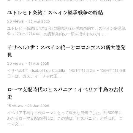
ユトレヒト条約：スペイン継承戦争の終結
26 views
23 Aug 2025
ユトレヒト条約は 1713 年に締結された国際条約で、スペイン継承戦
争（1701〜1714 年）の講和条約の一部を成すものです。...
イサベル1世：スペイン統一とコロンブスの新大陸発
見
20 views
31 Aug 2025
イサベル1世（Isabel I de Castilla、1451年4月22日 - 1504年11月26
日）は、カスティーリャ女王...
ローマ支配時代のヒスパニア：イベリア半島の古代
史
18 views
23 Jan 2026
イベリア半島は古代ローマにとって重要な属州でした。約600年に
わたるローマ支配の時代に、この地は「ヒスパニア」と呼ばれ、ロ
ーマ文...