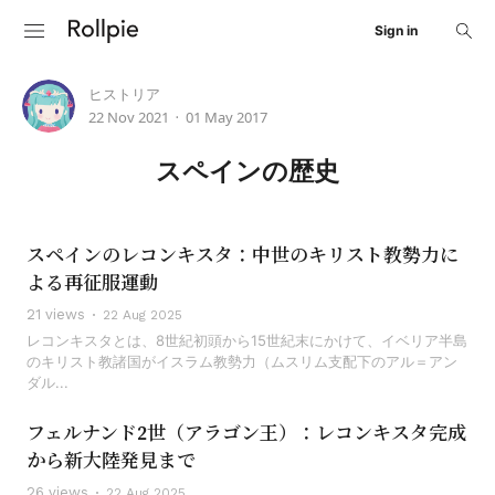
Sign in
ヒストリア
22 Nov 2021
01 May 2017
•
スペインの歴史
スペインのレコンキスタ：中世のキリスト教勢力に
よる再征服運動
21 views
22 Aug 2025
レコンキスタとは、8世紀初頭から15世紀末にかけて、イベリア半島
のキリスト教諸国がイスラム教勢力（ムスリム支配下のアル＝アン
ダル...
フェルナンド2世（アラゴン王）：レコンキスタ完成
から新大陸発見まで
26 views
22 Aug 2025