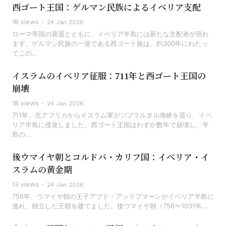
西ゴート王国：ゲルマン民族によるイベリア支配
18 views
24 Jan 2026
ローマ帝国の衰退とともに、イベリア半島には新たな支配者が現れ
ます。ゲルマン民族の一派である西ゴート族は、約300年にわたっ
てこの...
イスラムのイベリア征服：711年と西ゴート王国の
崩壊
18 views
24 Jan 2026
711年、北アフリカからイスラム軍がジブラルタル海峡を渡り、イベ
リア半島に侵攻しました。西ゴート王国はわずか数年で崩壊し、半
島の...
後ウマイヤ朝とコルドバ・カリフ国：イベリア・イ
スラムの黄金期
13 views
24 Jan 2026
756年、ウマイヤ朝の王子アブド・アッラフマーンがイベリア半島に
逃れ、独立した王朝を建てました。後ウマイヤ朝（756〜1031年...