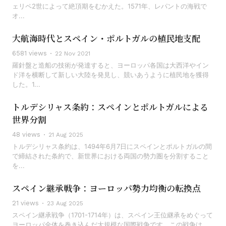
ェリペ2世によって絶頂期をむかえた。1571年、レパントの海戦で
オ...
大航海時代とスペイン・ポルトガルの植民地支配
6581 views
22 Nov 2021
羅針盤と造船の技術が発達すると、ヨーロッパ各国は大西洋やイン
ド洋を横断して新しい大陸を発見し、競いあうように植民地を獲得
した。1...
トルデシリャス条約：スペインとポルトガルによる
世界分割
48 views
21 Aug 2025
トルデシリャス条約は、1494年6月7日にスペインとポルトガルの間
で締結された条約で、新世界における両国の勢力圏を分割すること
を...
スペイン継承戦争：ヨーロッパ勢力均衡の転換点
21 views
23 Aug 2025
スペイン継承戦争（1701-1714年）は、スペイン王位継承をめぐって
ヨーロッパ全体を巻き込んだ大規模な国際戦争です。この戦争は...