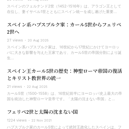
スペインのフェルナンド2世（1452-1516年）は、アラゴン王として
在位し、妻イサベル1世とともにスペイン統一を成し遂げた重要...
スペイン系ハプスブルク家：カール5世からフェリペ
2世へ
27 views
20 Aug 2025
スペイン系ハプスブルク家は、16世紀から17世紀にかけてヨーロッ
パに大きな影響を与えた王家であり、カール5世の帝国分割により誕
生...
スペイン王カール5世の歴史：神聖ローマ帝国の復活
とキリスト教世界の統一
21 views
22 Aug 2025
カール5世（1500-1558）は、16世紀前半にヨーロッパ史上最大の帝
国を統治した神聖ローマ皇帝です。「太陽の沈まない帝国」と...
フェリペ2世と太陽の沈まない国
1224 views
22 Nov 2021
ハプスブルク家のカール5世によって絶対王政化したスペインは、フ