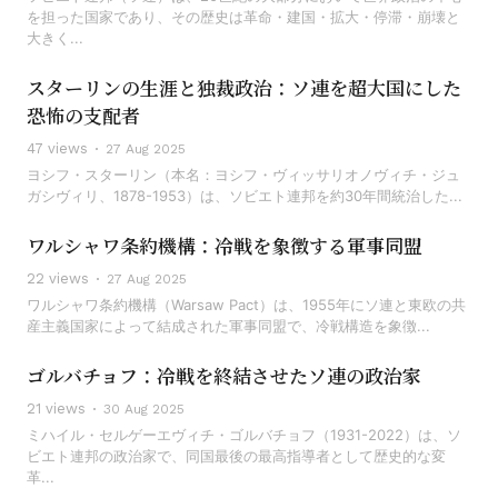
を担った国家であり、その歴史は革命・建国・拡大・停滞・崩壊と
大きく...
スターリンの生涯と独裁政治：ソ連を超大国にした
恐怖の支配者
47 views
27 Aug 2025
ヨシフ・スターリン（本名：ヨシフ・ヴィッサリオノヴィチ・ジュ
ガシヴィリ、1878-1953）は、ソビエト連邦を約30年間統治した...
ワルシャワ条約機構：冷戦を象徴する軍事同盟
22 views
27 Aug 2025
ワルシャワ条約機構（Warsaw Pact）は、1955年にソ連と東欧の共
産主義国家によって結成された軍事同盟で、冷戦構造を象徴...
ゴルバチョフ：冷戦を終結させたソ連の政治家
21 views
30 Aug 2025
ミハイル・セルゲーエヴィチ・ゴルバチョフ（1931-2022）は、ソ
ビエト連邦の政治家で、同国最後の最高指導者として歴史的な変
革...