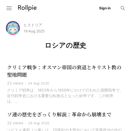
Sign in
ヒストリア
19 Aug 2025
ロシアの歴史
クリミア戦争：オスマン帝国の衰退とキリスト教の
聖地問題
23 views
24 Aug 2025
クリミア戦争は、1853年から1856年にかけて行われた国際戦争で、
近代戦争史における重要な転換点となった紛争です。この戦争
は、...
ソ連の歴史をざっくり解説：革命から崩壊まで
32 views
26 Aug 2025
ソビエト連邦（ソ連）は、20世紀の大部分において世界政治の中心