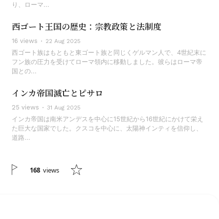
り、ローマ...
西ゴート王国の歴史：宗教政策と法制度
16 views
22 Aug 2025
西ゴート族はもともと東ゴート族と同じくゲルマン人で、4世紀末に
フン族の圧力を受けてローマ領内に移動しました。彼らはローマ帝
国との...
インカ帝国滅亡とピサロ
25 views
31 Aug 2025
インカ帝国は南米アンデスを中心に15世紀から16世紀にかけて栄え
た巨大な国家でした。クスコを中心に、太陽神インティを信仰し、
道路...
168
views