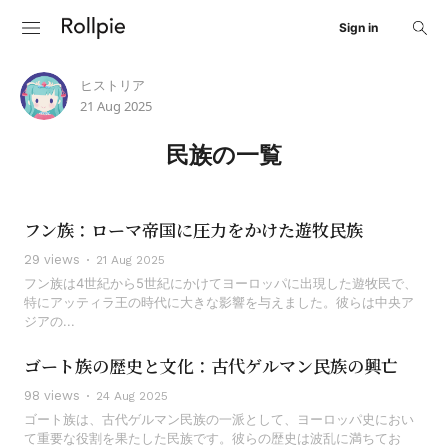
Sign in
ヒストリア
21 Aug 2025
民族の一覧
フン族：ローマ帝国に圧力をかけた遊牧民族
29 views
21 Aug 2025
フン族は4世紀から5世紀にかけてヨーロッパに出現した遊牧民で、
特にアッティラ王の時代に大きな影響を与えました。彼らは中央ア
ジアの...
ゴート族の歴史と文化：古代ゲルマン民族の興亡
98 views
24 Aug 2025
ゴート族は、古代ゲルマン民族の一派として、ヨーロッパ史におい
て重要な役割を果たした民族です。彼らの歴史は波乱に満ちてお