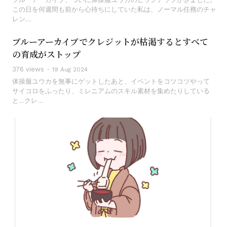
この日を何週間も前から心待ちにしていた私は、ノーマル任務のチャ
レン...
ブルーアーカイブでクレジットが枯渇するとすべて
の育成がストップ
376 views
19 Aug 2024
体操服ユウカを無事にゲットしたあと、イベントをコツコツやって
サイコロをふったり、ミレニアムのスキル素材を集めたりしている
と…クレ...