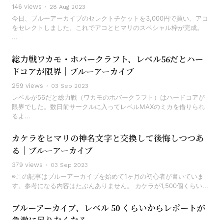
146 views
28 Aug 2023
今日、ブルーアーカイブのセレクトチケットを3,000円で買い、アコ
をセレクトしました。これでアコとヒマリのスペシャル枠が完成。
...
総力戦ワカモ・ホバークラフト、レベル56だとハー
ドコアが限界｜ブルーアーカイブ
259 views
03 Sep 2023
レベルが56だと総力戦（ワカモのホバークラフト）はハードコアが
限界でした。数日前サークルに入ってレベルMAXのミカを借りられ
るよ...
カケラをヒマリの神名文字と交換して後悔しつつあ
る｜ブルーアーカイブ
379 views
03 Sep 2023
※この記事はブルーアーカイブを始めて1ヶ月の初心者が書いていま
す。参考になる内容はたぶんありません。 カケラが1,500個くらい...
ブルーアーカイブ、レベル 50 くらいからレポートが