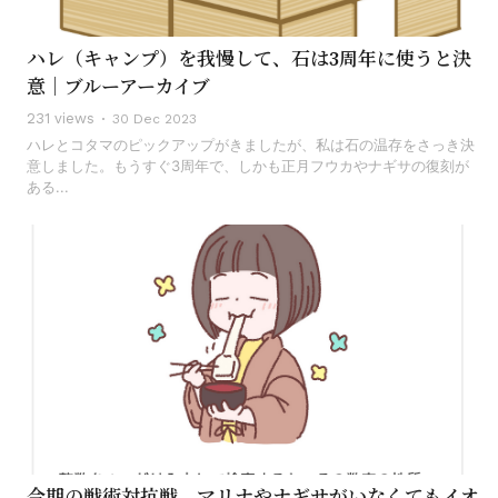
ハレ（キャンプ）を我慢して、石は3周年に使うと決
意｜ブルーアーカイブ
231 views
30 Dec 2023
ハレとコタマのピックアップがきましたが、私は石の温存をさっき決
意しました。もうすぐ3周年で、しかも正月フウカやナギサの復刻が
ある...
今期の戦術対抗戦、マリナやナギサがいなくてもイオ