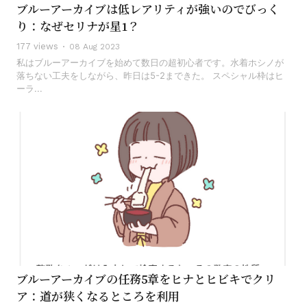
ブルーアーカイブは低レアリティが強いのでびっく
り：なぜセリナが星1？
177 views
08 Aug 2023
私はブルーアーカイブを始めて数日の超初心者です。水着ホシノが
落ちない工夫をしながら、昨日は5-2まできた。 スペシャル枠はヒ
ーラ...
ブルーアーカイブの任務5章をヒナとヒビキでクリ
ア：道が狭くなるところを利用