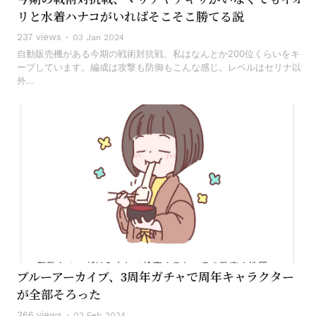
リと水着ハナコがいればそこそこ勝てる説
237 views
03 Jan 2024
自動販売機がある今期の戦術対抗戦、私はなんとか200位くらいをキ
ープしています。編成は攻撃も防御もこんな感じ。レベルはセリナ以
外...
ブルーアーカイブ、3周年ガチャで周年キャラクター
が全部そろった
366 views
02 Feb 2024