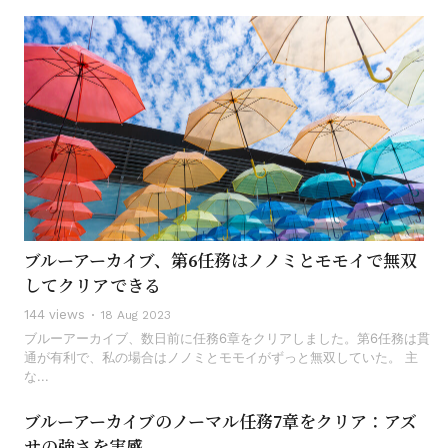
ブルーアーカイブ、第6任務はノノミとモモイで無双
してクリアできる
144 views
18 Aug 2023
ブルーアーカイブ、数日前に任務6章をクリアしました。第6任務は貫
通が有利で、私の場合はノノミとモモイがずっと無双していた。 主
な...
ブルーアーカイブのノーマル任務7章をクリア：アズ
サの強さを実感