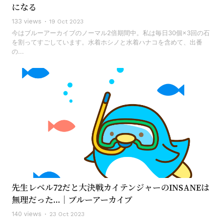
になる
133 views
19 Oct 2023
今はブルーアーカイブのノーマル2倍期間中。私は毎日30個×3回の石
を割ってすごしています。水着ホシノと水着ハナコを含めて、出番
の...
先生レベル72だと大決戦カイテンジャーのINSANEは
無理だった…｜ブルーアーカイブ
140 views
23 Oct 2023