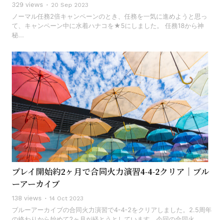
329 views
20 Sep 2023
ノーマル任務2倍キャンペーンのとき、任務を一気に進めようと思っ
て、キャンペーン中に水着ハナコを★5にしました。 任務18から神
秘...
プレイ開始約2ヶ月で合同火力演習4-4-2クリア｜ブル
ーアーカイブ
138 views
14 Oct 2023
ブルーアーカイブの合同火力演習で4-4-2をクリアしました。2.5周年
の終わりから始めて2ヶ月が経とうとしています。今回の合同火...