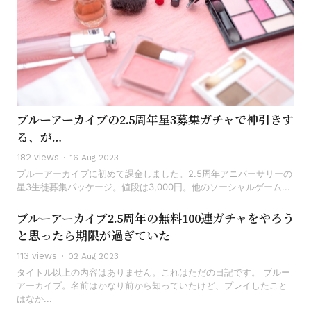
ブルーアーカイブの2.5周年星3募集ガチャで神引きす
る、が…
182 views
16 Aug 2023
ブルーアーカイブに初めて課金しました。2.5周年アニバーサリーの
星3生徒募集パッケージ。値段は3,000円。他のソーシャルゲーム...
ブルーアーカイブ2.5周年の無料100連ガチャをやろう
と思ったら期限が過ぎていた
113 views
02 Aug 2023
タイトル以上の内容はありません。これはただの日記です。 ブルー
アーカイブ。名前はかなり前から知っていたけど、プレイしたこと
はなか...