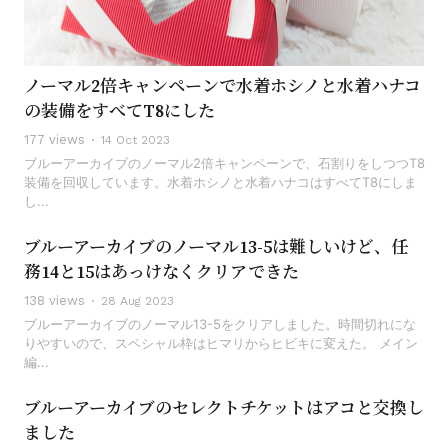
ノーマル2倍キャンペーンで水着ホシノと水着ハナコ
の装備をすべてT8にした
177 views
14 Oct 2023
ブルーアーカイブのノーマル2倍キャンペーンで、石割りをしつつT8
装備を回収しています。水着ホシノと水着ハナコはすべてT8にしま
し...
ブルーアーカイブのノーマル13-5は難しいけど、任
務14と15はあっけなくクリアできた
138 views
28 Aug 2023
ブルーアーカイブのノーマル13-5をクリアしました。時間切れにな
りやすいので、スペシャル枠はヒマリからヒビキに変えた。 メイン
編...
ブルーアーカイブのセレクトチケットはアコと交換し
ました