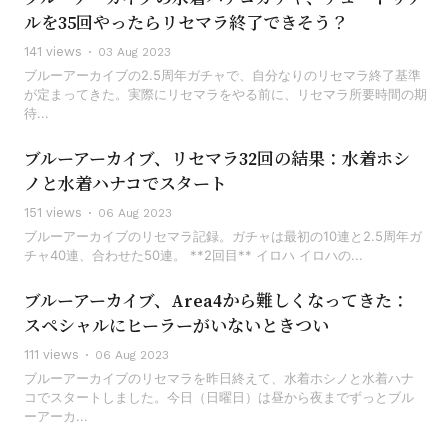
ルを35回やったらリセマラ終了できそう？
141 views
03 Aug 2023
ブルーアーカイブの2.5周年ガチャで、自分なりのリセマラ終了基準
が定まってきた。実際にリセマラをやる前に、リセマラ所要時間の期
待...
ブルーアーカイブ、リセマラ32回の結果：水着ホシ
ノと水着ハナコでスタート
151 views
06 Aug 2023
ブルーアーカイブのリセマラ記録。ガチャは最初の10連と2.5周年ガ
チャ40連、合わせた50連。 **2回目** イロハ イロハの...
ブルーアーカイブ、Area4から難しくなってきた：
スペシャルにヒーラーがいないときつい
111 views
06 Aug 2023
ブルーアーカイブのリセマラを昨日終えて、水着ホシノと水着ハナ
コでスタートしました。今日（日曜日）は昼から夜までずっとブル
ーアーカ...