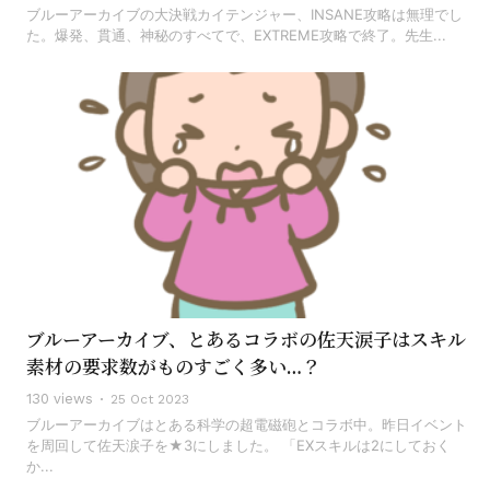
ブルーアーカイブの大決戦カイテンジャー、INSANE攻略は無理でし
た。爆発、貫通、神秘のすべてで、EXTREME攻略で終了。先生...
ブルーアーカイブ、とあるコラボの佐天涙子はスキル
素材の要求数がものすごく多い…？
130 views
25 Oct 2023
ブルーアーカイブはとある科学の超電磁砲とコラボ中。昨日イベント
を周回して佐天涙子を★3にしました。 「EXスキルは2にしておく
か...