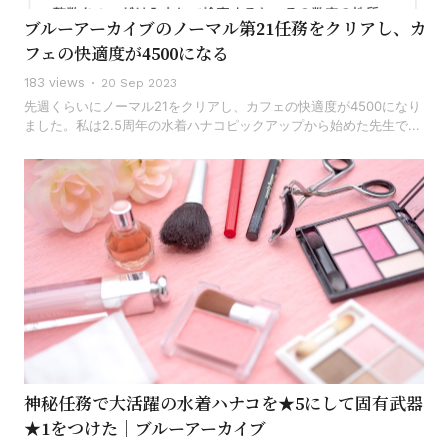
ブルーアーカイブのノーマル第21任務をクリアし、カ
フェの快適度が4500になる
183 views
20 Sep 2023
先週くらいにノーマル21をクリアし、カフェの快適度が4500になり
ました。私は2.5周年の水着ハナコピックアップから始めた先生で...
神秘任務で大活躍の水着ハナコを★5にして固有武器
★1をつけた｜ブルーアーカイブ