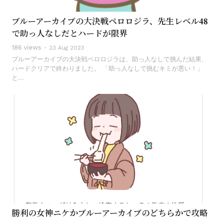
ブルーアーカイブの大決戦ペロロジラ、先生レベル48
で助っ人なしだとハードが限界
186 views
23 Aug 2023
ブルーアーカイブの大決戦ペロロジラは、助っ人なしで挑んだ結果、
ハードクリアで終わりました。 「助っ人なしで挑むキミが悪い！」
と...
勝利の女神ニケかブルーアーカイブのどちらかで攻略