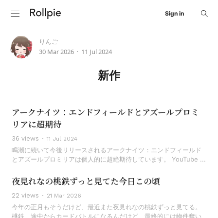
Sign in
りんご
30 Mar 2026
11 Jul 2024
•
新作
アークナイツ：エンドフィールドとアズールプロミ
リアに超期待
36 views
11 Jul 2024
鳴潮に続いて今後リリースされるアークナイツ：エンドフィールド
とアズールプロミリアは個人的に超絶期待しています。 YouTube ...
夜見れなの桃鉄ずっと見てた今日この頃
22 views
21 Mar 2026
今年の正月もそうだけど、最近また夜見れなの桃鉄ずっと見てる。
桃鉄、途中からカードバトルになるんだけど、最終的には物件奪い