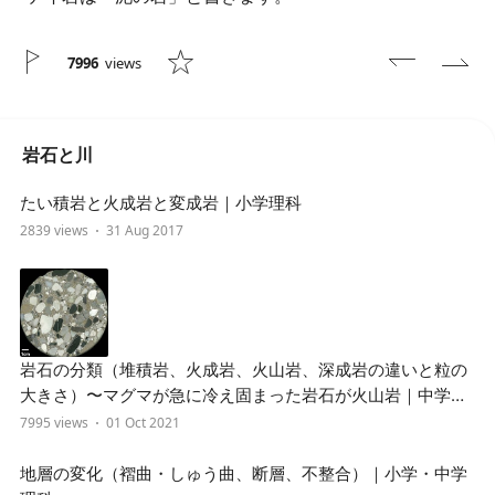
7996
views
岩石と川
たい積岩と火成岩と変成岩｜小学理科
2839 views
31 Aug 2017
岩石の分類（堆積岩、火成岩、火山岩、深成岩の違いと粒の
大きさ）〜マグマが急に冷え固まった岩石が火山岩｜中学受
験理科
7995 views
01 Oct 2021
地層の変化（褶曲・しゅう曲、断層、不整合）｜小学・中学