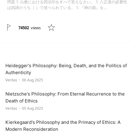
問題 1. 仏教における四法印をすべて答えなさい。 1. 八正道の必要性
は四諦のうち（ ）で述べられている。 1. 『神の国』を...
74502
views
Heidegger's Philosophy: Being, Death, and the Politics of
Authenticity
Veritas
06 Aug 2025
Nietzsche's Philosophy: From Eternal Recurrence to the
Death of Ethics
Veritas
05 Aug 2025
Kierkegaard's Philosophy and the Primacy of Ethics: A
Modern Reconsideration