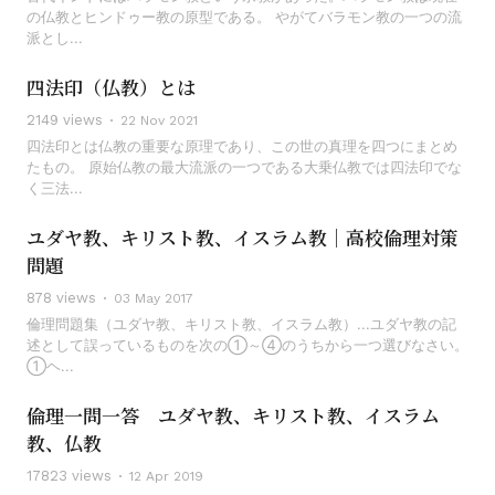
の仏教とヒンドゥー教の原型である。 やがてバラモン教の一つの流
派とし...
四法印（仏教）とは
2149 views
22 Nov 2021
四法印とは仏教の重要な原理であり、この世の真理を四つにまとめ
たもの。 原始仏教の最大流派の一つである大乗仏教では四法印でな
く三法...
ユダヤ教、キリスト教、イスラム教｜高校倫理対策
問題
878 views
03 May 2017
倫理問題集（ユダヤ教、キリスト教、イスラム教）...ユダヤ教の記
述として誤っているものを次の①～④のうちから一つ選びなさい。
①ヘ...
倫理一問一答 ユダヤ教、キリスト教、イスラム
教、仏教
17823 views
12 Apr 2019