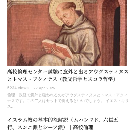
高校倫理センター試験に意外と出るアウグスティヌス
とトマス・アクィナス（教父哲学とスコラ哲学）
5234 views
22 Apr 2025
倫理・政経で意外と狙われるのがアウグスティヌスとトマス・アクィ
ナスです。この二人はセットで覚えるといいでしょう。 イエス・キリ
ス...
イスラム教の基本的な解説（ムハンマド、六信五
行、スンニ派とシーア派）｜高校倫理