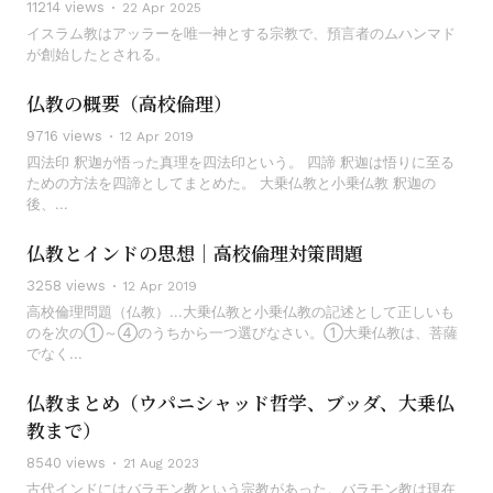
11214 views
22 Apr 2025
イスラム教はアッラーを唯一神とする宗教で、預言者のムハンマド
が創始したとされる。
仏教の概要（高校倫理）
9716 views
12 Apr 2019
四法印 釈迦が悟った真理を四法印という。 四諦 釈迦は悟りに至る
ための方法を四諦としてまとめた。 大乗仏教と小乗仏教 釈迦の
後、...
仏教とインドの思想｜高校倫理対策問題
3258 views
12 Apr 2019
高校倫理問題（仏教）...大乗仏教と小乗仏教の記述として正しいも
のを次の①～④のうちから一つ選びなさい。①大乗仏教は、菩薩
でなく...
仏教まとめ（ウパニシャッド哲学、ブッダ、大乗仏
教まで）
8540 views
21 Aug 2023
古代インドにはバラモン教という宗教があった。バラモン教は現在