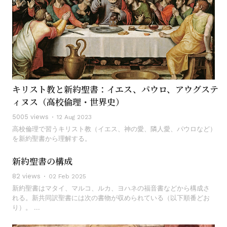
キリスト教と新約聖書：イエス、パウロ、アウグステ
ィヌス（高校倫理・世界史）
5005 views
12 Aug 2023
高校倫理で習うキリスト教（イエス、神の愛、隣人愛、パウロなど）
を新約聖書から理解する。
新約聖書の構成
82 views
02 Feb 2025
新約聖書はマタイ、マルコ、ルカ、ヨハネの福音書などから構成さ
れる。新共同訳聖書には次の書物が収められている（以下順番どお
り）。 ...