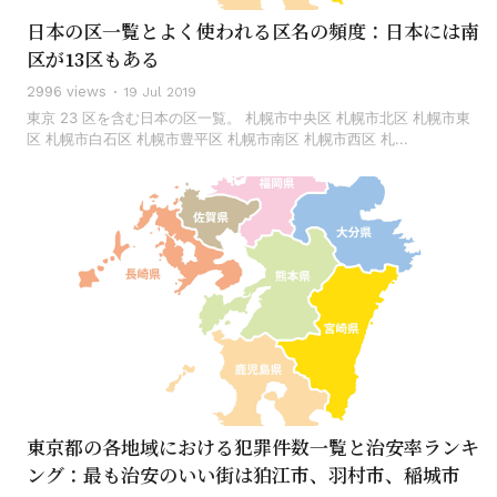
日本の区一覧とよく使われる区名の頻度：日本には南
区が13区もある
2996 views
19 Jul 2019
東京 23 区を含む日本の区一覧。 札幌市中央区 札幌市北区 札幌市東
区 札幌市白石区 札幌市豊平区 札幌市南区 札幌市西区 札...
東京都の各地域における犯罪件数一覧と治安率ランキ
ング：最も治安のいい街は狛江市、羽村市、稲城市