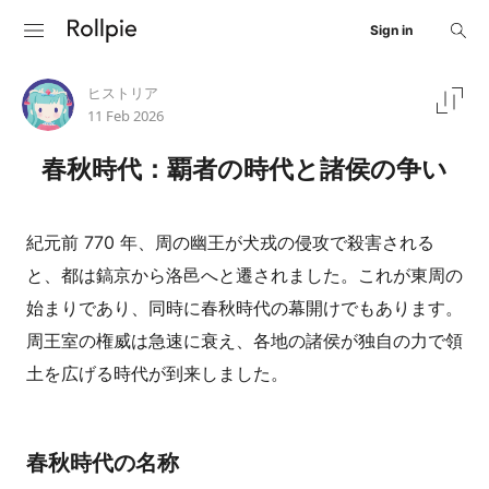
Sign in
ヒストリア
11 Feb 2026
春秋時代：覇者の時代と諸侯の争い
紀元前 770 年、周の幽王が犬戎の侵攻で殺害される
と、都は鎬京から洛邑へと遷されました。これが東周の
始まりであり、同時に春秋時代の幕開けでもあります。
周王室の権威は急速に衰え、各地の諸侯が独自の力で領
土を広げる時代が到来しました。
春秋時代の名称