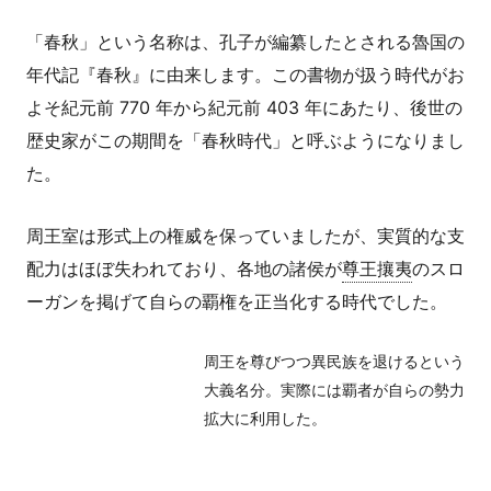
「春秋」という名称は、孔子が編纂したとされる魯国の
年代記『春秋』に由来します。この書物が扱う時代がお
よそ紀元前 770 年から紀元前 403 年にあたり、後世の
歴史家がこの期間を「春秋時代」と呼ぶようになりまし
た。
周王室は形式上の権威を保っていましたが、実質的な支
配力はほぼ失われており、各地の諸侯が
尊王攘夷
のスロ
ーガンを掲げて自らの覇権を正当化する時代でした。
周王を尊びつつ異民族を退けるという
大義名分。実際には覇者が自らの勢力
拡大に利用した。