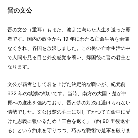
晋の文公
晋の文公（重耳）もまた、波乱に満ちた人生を送った覇
者です。国内の政争から 19 年にわたる亡命生活を余儀
なくされ、各国を放浪しました。この長い亡命生活の中
で人間を見る目と外交感覚を養い、帰国後に晋の君主と
なります。
文公が覇者として名を上げた決定的な戦いが、紀元前
632 年の城濮の戦いです。当時、南方の大国・楚が中
原への進出を強めており、晋と楚の対決は避けられない
情勢でした。文公は楚の荘王に対してかつて亡命中に受
けた恩義に報いるため「三舎を退く」（約 90 里後退す
る）という約束を守りつつ、巧みな戦術で楚軍を破りま