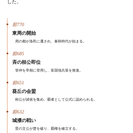
した。
前770
東周の開始
周の都が洛邑に遷され、春秋時代が始まる。
前685
斉の桓公即位
管仲を宰相に登用し、富国強兵策を推進。
前651
葵丘の会盟
桓公が諸侯を集め、覇者として公式に認められる。
前632
城濮の戦い
晋の文公が楚を破り、覇権を確立する。