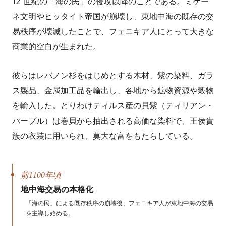
12 世紀の「海の民」の侵攻以降のことである。ミケー
ネ文明やヒッタイト帝国が崩壊し、東地中海の既存の交
易秩序が壊滅したことで、フェニキア人にとって大きな
商業的空白が生まれた。
彼らはレバノン杉をはじめとする木材、紫の染料、ガラ
ス製品、金属加工品を輸出し、各地から鉱物資源や穀物
を輸入した。とりわけティルス産の貝紫（ティリアン・
パープル）は巻貝から抽出される高価な染料で、王侯貴
族の衣装に用いられ、莫大な富をもたらしている。
前1100年頃
地中海交易の本格化
「海の民」による既存秩序の崩壊後、フェニキア人が東地中海の交易
を主導し始める。