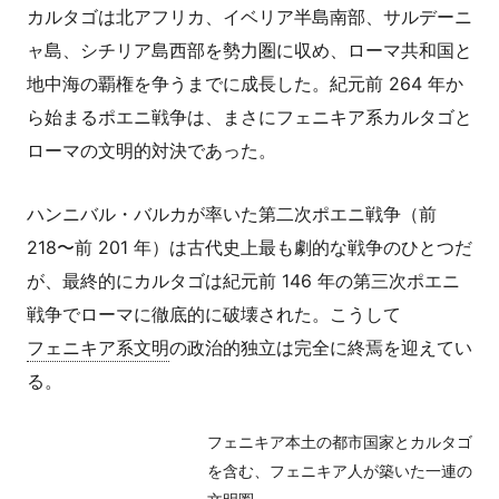
カルタゴは北アフリカ、イベリア半島南部、サルデーニ
ャ島、シチリア島西部を勢力圏に収め、ローマ共和国と
地中海の覇権を争うまでに成長した。紀元前 264 年か
ら始まるポエニ戦争は、まさにフェニキア系カルタゴと
ローマの文明的対決であった。
ハンニバル・バルカが率いた第二次ポエニ戦争（前
218〜前 201 年）は古代史上最も劇的な戦争のひとつだ
が、最終的にカルタゴは紀元前 146 年の第三次ポエニ
戦争でローマに徹底的に破壊された。こうして
フェニキア系文明
の政治的独立は完全に終焉を迎えてい
る。
フェニキア本土の都市国家とカルタゴ
を含む、フェニキア人が築いた一連の