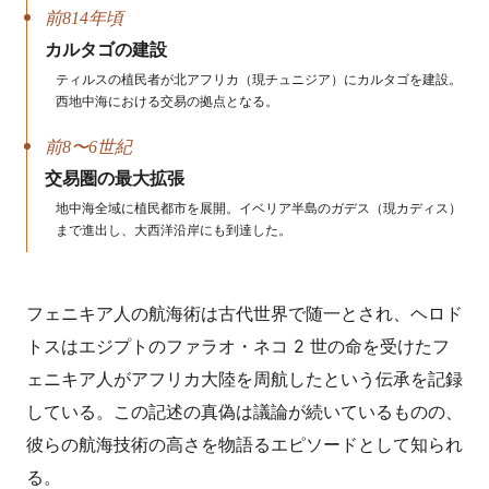
前814年頃
カルタゴの建設
ティルスの植民者が北アフリカ（現チュニジア）にカルタゴを建設。
西地中海における交易の拠点となる。
前8〜6世紀
交易圏の最大拡張
地中海全域に植民都市を展開。イベリア半島のガデス（現カディス）
まで進出し、大西洋沿岸にも到達した。
フェニキア人の航海術は古代世界で随一とされ、ヘロド
トスはエジプトのファラオ・ネコ 2 世の命を受けたフ
ェニキア人がアフリカ大陸を周航したという伝承を記録
している。この記述の真偽は議論が続いているものの、
彼らの航海技術の高さを物語るエピソードとして知られ
る。